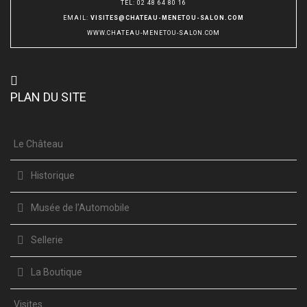
TÉL
:
02 48 64 80 16
EMAIL
:
VISITES@CHATEAU-MENETOU-SALON.COM
WWW.CHATEAU-MENETOU-SALON.COM
PLAN DU SITE
Le Château
Historique
Musée de l’Automobile
Sellerie
La Boutique
Visites