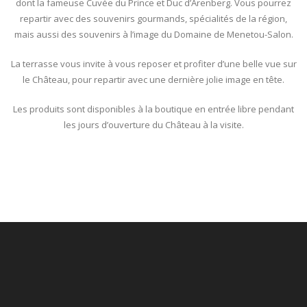
dont la fameuse Cuvée du Prince et Duc d’Arenberg. Vous pourrez
repartir avec des souvenirs gourmands, spécialités de la région,
mais aussi des souvenirs à l’image du Domaine de Menetou-Salon.
La terrasse vous invite à vous reposer et profiter d’une belle vue sur
le Château, pour repartir avec une dernière jolie image en tête.
Les produits sont disponibles à la boutique en entrée libre pendant
les jours d’ouverture du Château à la visite.